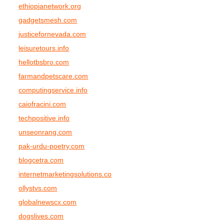
ethiopianetwork.org
gadgetsmesh.com
justicefornevada.com
leisuretours.info
hellotbsbro.com
farmandpetscare.com
computingservice.info
caiofracini.com
techpositive.info
unseonrang.com
pak-urdu-poetry.com
blogcetra.com
internetmarketingsolutions.co
ollystvs.com
globalnewscx.com
dogslives.com