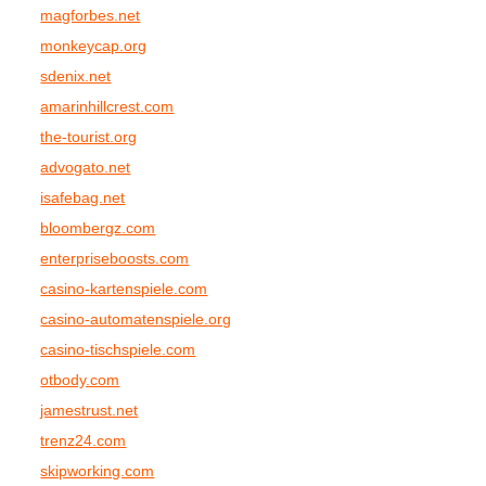
magforbes.net
monkeycap.org
sdenix.net
amarinhillcrest.com
the-tourist.org
advogato.net
isafebag.net
bloombergz.com
enterpriseboosts.com
casino-kartenspiele.com
casino-automatenspiele.org
casino-tischspiele.com
otbody.com
jamestrust.net
trenz24.com
skipworking.com