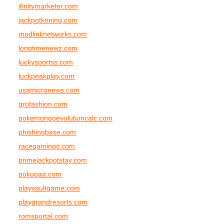
ifinitymarketer.com
jackpotkoning.com
modlinknetworks.com
longtimenewz.com
luckysportss.com
luckpeakplay.com
usamicronews.com
grofashion.com
pokemongoevolutioncalc.com
phishingbase.com
racegamings.com
primejackpotstay.com
pokugaa.com
playvaultgame.com
playgrandresorts.com
romsportal.com