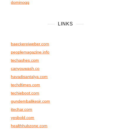
dominoqq
LINKS
baeckereiweber.com
peoplemagazine.info
techashes.com
canyouwash.co
havadisantalya.com
techdtimes.com
techieboot.com
gundembalikesir.com
itechar.com
yesbold.com
healthhubzone.com