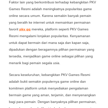
Faktor lain yang berkontribusi terhadap kebangkitan PKV
Games Resmi adalah meningkatnya popularitas game
online secara umum. Karena semakin banyak pemain
yang beralih ke internet untuk memainkan permainan
favorit
pkv qq
mereka, platform seperti PKV Games
Resmi mengalami lonjakan popularitas. Kenyamanan
untuk dapat bermain dari mana saja dan kapan saja,
dipadukan dengan beragamnya pilihan permainan yang
tersedia, menjadikan game online sebagai pilihan yang
menarik bagi pemain segala usia.
Secara keseluruhan, kebangkitan PKV Games Resmi
adalah bukti semakin populernya game online dan
komitmen platform untuk menyediakan pengalaman
bermain game yang aman, terjamin, dan menyenangkan
bagi para pemain. Dengan banyaknya pilihan permainan,