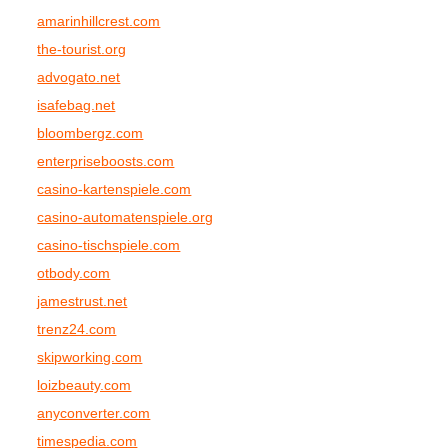
amarinhillcrest.com
the-tourist.org
advogato.net
isafebag.net
bloombergz.com
enterpriseboosts.com
casino-kartenspiele.com
casino-automatenspiele.org
casino-tischspiele.com
otbody.com
jamestrust.net
trenz24.com
skipworking.com
loizbeauty.com
anyconverter.com
timespedia.com