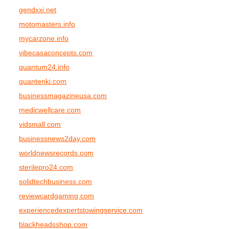
gendxxi.net
motomasters.info
mycarzone.info
vibecasaconcepts.com
quantum24.info
quantenki.com
businessmagazineusa.com
medicwellcare.com
vidsmall.com
businessnews2day.com
worldnewsrecords.com
sterilepro24.com
solidtechbusiness.com
reviewcardgaming.com
experiencedexpertstowingservice.com
blackheadsshop.com