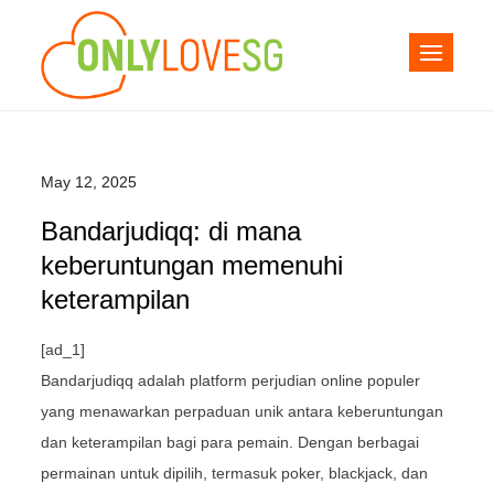
Skip
to
Situs
Pilih situs Bandarqq
content
Bandarqq
dengan pelayanan
dengan
terbaik untuk pemain
Pelayanan
setia. Nikmati
May 12, 2025
Terbaik untuk
permainan poker
Pemain Setia
Bandarjudiqq: di mana
dengan dukungan
pelanggan yang
keberuntungan memenuhi
responsif dan banyak
keterampilan
bonus menarik.
[ad_1]
Bandarjudiqq adalah platform perjudian online populer
yang menawarkan perpaduan unik antara keberuntungan
dan keterampilan bagi para pemain. Dengan berbagai
permainan untuk dipilih, termasuk poker, blackjack, dan