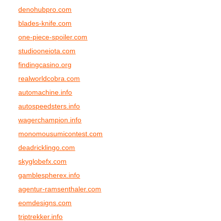
denohubpro.com
blades-knife.com
one-piece-spoiler.com
studiooneiota.com
findingcasino.org
realworldcobra.com
automachine.info
autospeedsters.info
wagerchampion.info
monomousumicontest.com
deadricklingo.com
skyglobefx.com
gamblespherex.info
agentur-ramsenthaler.com
eomdesigns.com
triptrekker.info