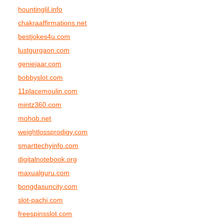
hountinglil.info
chakraaffirmations.net
bestjokes4u.com
lustgurgaon.com
geniejaar.com
bobbyslot.com
11placemoulin.com
mintz360.com
mohob.net
weightlossprodigy.com
smarttechyinfo.com
digitalnotebook.org
maxualguru.com
bongdasuncity.com
slot-pachi.com
freespinsslot.com