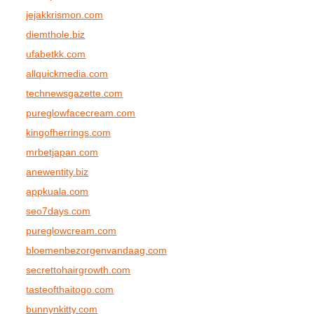
jejakkrismon.com
diemthole.biz
ufabetkk.com
allquickmedia.com
technewsgazette.com
pureglowfacecream.com
kingofherrings.com
mrbetjapan.com
anewentity.biz
appkuala.com
seo7days.com
pureglowcream.com
bloemenbezorgenvandaag.com
secrettohairgrowth.com
tasteofthaitogo.com
bunnynkitty.com