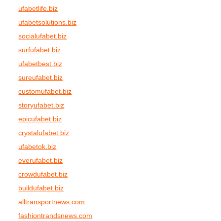
ufabetlife.biz
ufabetsolutions.biz
socialufabet.biz
surfufabet.biz
ufabetbest.biz
sureufabet.biz
customufabet.biz
storyufabet.biz
epicufabet.biz
crystalufabet.biz
ufabetok.biz
everufabet.biz
crowdufabet.biz
buildufabet.biz
alltransportnews.com
fashiontrandsnews.com