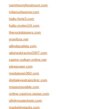
namheongfoodcourt.com
milanoglasgow.com
hallu-forte3.com
hallu-motion24.com
therockskippers.com
granfoss.net
allindiacafela.com
alpineskiracing2007.com
casino-vulkan-online.net
pitrepower.com
mediatown360.com
digitaleyestrainclinic.com
missionposible.com
online-casinos-vegas.com
xfinityrouterlogin.com
marketingjacks.com