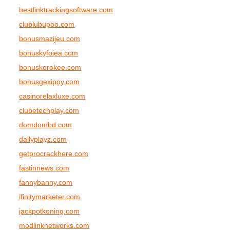
bestlinktrackingsoftware.com
clublubupoo.com
bonusmazijeu.com
bonuskyfojea.com
bonuskorokee.com
bonusgexipoy.com
casinorelaxluxe.com
clubetechplay.com
domdombd.com
dailyplayz.com
getprocrackhere.com
fastinnews.com
fannybanny.com
ifinitymarketer.com
jackpotkoning.com
modlinknetworks.com