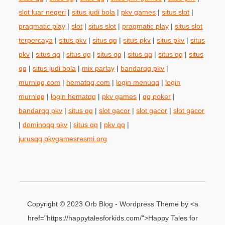
slot luar negeri
|
situs judi bola
|
pkv games
|
situs slot
|
pragmatic play
|
slot
|
situs slot
|
pragmatic play
|
situs slot
terpercaya
|
situs pkv
|
situs qq
|
situs pkv
|
situs pkv
|
situs
pkv
|
situs qq
|
situs qq
|
situs qq
|
situs qq
|
situs qq
|
situs
qq
|
situs judi bola
|
mix parlay
|
bandarqq pkv
|
murniqq.com
|
hematqq.com
|
login menuqq
|
login
murniqq
|
login hematqq
|
pkv games
|
qq poker
|
bandarqq pkv
|
situs qq
|
slot gacor
|
slot gacor
|
slot gacor
|
dominoqq pkv
|
situs qq
|
pkv qq
|
jurusqq.pkvgamesresmi.org
Copyright © 2023 Orb Blog - Wordpress Theme by <a
href="https://happytalesforkids.com/">Happy Tales for