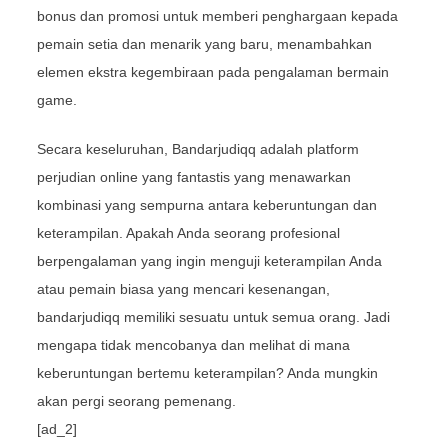
bonus dan promosi untuk memberi penghargaan kepada
pemain setia dan menarik yang baru, menambahkan
elemen ekstra kegembiraan pada pengalaman bermain
game.
Secara keseluruhan, Bandarjudiqq adalah platform
perjudian online yang fantastis yang menawarkan
kombinasi yang sempurna antara keberuntungan dan
keterampilan. Apakah Anda seorang profesional
berpengalaman yang ingin menguji keterampilan Anda
atau pemain biasa yang mencari kesenangan,
bandarjudiqq memiliki sesuatu untuk semua orang. Jadi
mengapa tidak mencobanya dan melihat di mana
keberuntungan bertemu keterampilan? Anda mungkin
akan pergi seorang pemenang.
[ad_2]