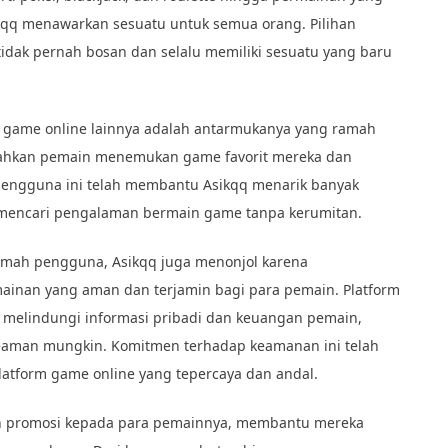
sikqq menawarkan sesuatu untuk semua orang. Pilihan
dak pernah bosan dan selalu memiliki sesuatu yang baru
m game online lainnya adalah antarmukanya yang ramah
dahkan pemain menemukan game favorit mereka dan
engguna ini telah membantu Asikqq menarik banyak
mencari pengalaman bermain game tanpa kerumitan.
mah pengguna, Asikqq juga menonjol karena
inan yang aman dan terjamin bagi para pemain. Platform
k melindungi informasi pribadi dan keuangan pemain,
aman mungkin. Komitmen terhadap keamanan ini telah
tform game online yang tepercaya dan andal.
an promosi kepada para pemainnya, membantu mereka