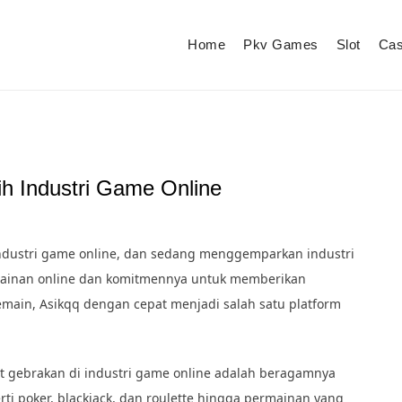
Home
Pkv Games
Slot
Cas
ndarqq dengan Pelayanan Terbaik un
darqq dengan pelayanan terbaik untuk pemain setia. Nikmati pe
anyak bonus menarik.
h Industri Game Online
industri game online, dan sedang menggemparkan industri
rmainan online dan komitmennya untuk memberikan
ain, Asikqq dengan cepat menjadi salah satu platform
 gebrakan di industri game online adalah beragamnya
rti poker, blackjack, dan roulette hingga permainan yang