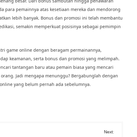
nang besar. Dari bonus sambutan hingga penawaran
da para pemainnya atas kesetiaan mereka dan mendorong
tkan lebih banyak. Bonus dan promosi ini telah membantu
edikasi, semakin memperkuat posisinya sebagai pemimpin
stri game online dengan beragam permainannya,
dap keamanan, serta bonus dan promosi yang melimpah.
cari tantangan baru atau pemain biasa yang mencari
ua orang. Jadi mengapa menunggu? Bergabunglah dengan
e online yang belum pernah ada sebelumnya.
Next: