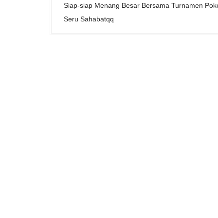
o
Siap-siap Menang Besar Bersama Turnamen Pok
s
Seru Sahabatqq
t
n
a
v
i
g
a
t
i
o
n