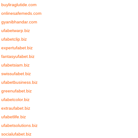
buyliraglutide.com
onlinesafemeds.com
gyanibhandar.com
ufabetwarp.biz
ufabetclip.biz
expertufabet.biz
fantasyufabet.biz
ufabetsiam.biz
swissufabet.biz
ufabetbusiness.biz
greenufabet.biz
ufabetcolor.biz
extraufabet.biz
ufabetlife.biz
ufabetsolutions.biz
socialufabet.biz