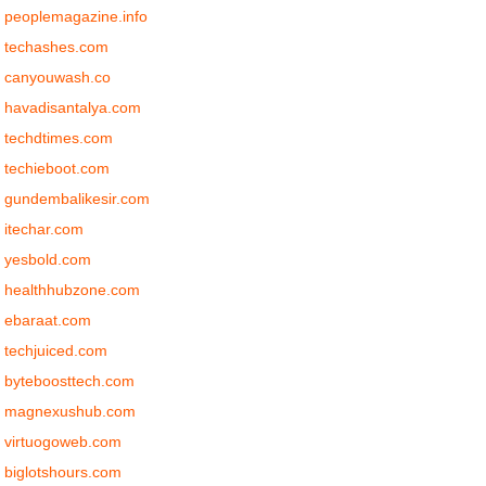
peoplemagazine.info
techashes.com
canyouwash.co
havadisantalya.com
techdtimes.com
techieboot.com
gundembalikesir.com
itechar.com
yesbold.com
healthhubzone.com
ebaraat.com
techjuiced.com
byteboosttech.com
magnexushub.com
virtuogoweb.com
biglotshours.com