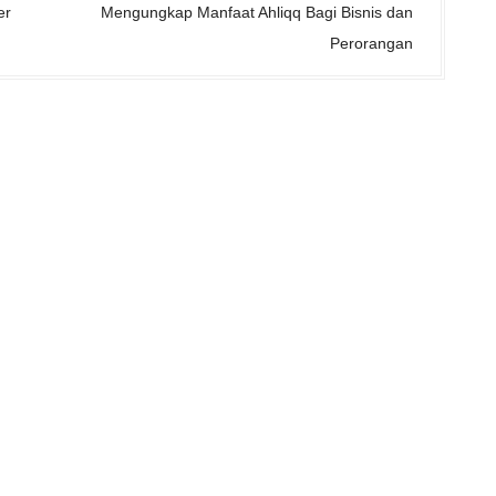
er
Mengungkap Manfaat Ahliqq Bagi Bisnis dan
Perorangan