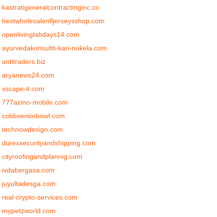
kastratigeneralcontractinginc.co
bestwholesalenfljerseysshop.com
openlivinglabdays14.com
ayurvedakonsultti-kari-nokela.com
antitraders.biz
aryanews24.com
xscape-it.com
777azino-mobile.com
cobbseniorbowl.com
technowdesign.com
durexsecurityandshipping.com
cityroofingandplannig.com
ivdabergasa.com
juyultadesga.com
real-crypto-services.com
mypetzworld.com