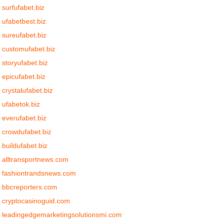
surfufabet.biz
ufabetbest.biz
sureufabet.biz
customufabet.biz
storyufabet.biz
epicufabet.biz
crystalufabet.biz
ufabetok.biz
everufabet.biz
crowdufabet.biz
buildufabet.biz
alltransportnews.com
fashiontrandsnews.com
bbcreporters.com
cryptocasinoguid.com
leadingedgemarketingsolutionsmi.com