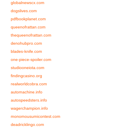
globalnewscx.com
dogslives.com
pdfbookplanet.com
queenofrattan.com
thequeenofrattan.com
denohubpro.com
blades-knife.com
one-piece-spoiler.com
studiooneiota.com
findingcasino.org
realworldcobra.com
automachine.info
autospeedsters.info
wagerchampion.info
monomousumicontest.com
deadricklingo.com