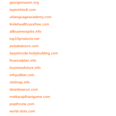
georgemason.org
topicinhindi.com
uklanguageacademy.com
lindehealthcarefree.com
allbusinessjobs.info
top10products.net
pickabatours.com
beastmode-bodybuilding.com
financelplan.info
businessfuture.info
infojudibet.com
cbdmap.info
deanbeanxn.com
matkarajdhanigame.com
popthrone.com
world-slots.com