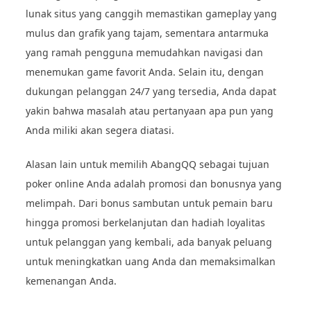
lunak situs yang canggih memastikan gameplay yang
mulus dan grafik yang tajam, sementara antarmuka
yang ramah pengguna memudahkan navigasi dan
menemukan game favorit Anda. Selain itu, dengan
dukungan pelanggan 24/7 yang tersedia, Anda dapat
yakin bahwa masalah atau pertanyaan apa pun yang
Anda miliki akan segera diatasi.
Alasan lain untuk memilih AbangQQ sebagai tujuan
poker online Anda adalah promosi dan bonusnya yang
melimpah. Dari bonus sambutan untuk pemain baru
hingga promosi berkelanjutan dan hadiah loyalitas
untuk pelanggan yang kembali, ada banyak peluang
untuk meningkatkan uang Anda dan memaksimalkan
kemenangan Anda.