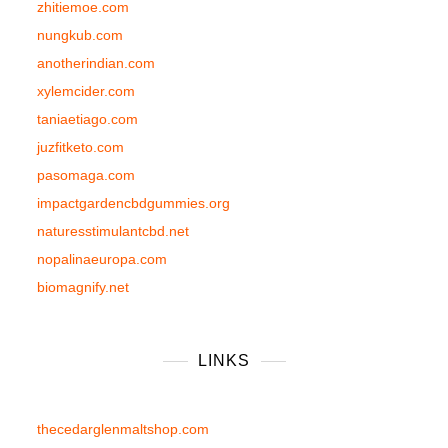
zhitiemoe.com
nungkub.com
anotherindian.com
xylemcider.com
taniaetiago.com
juzfitketo.com
pasomaga.com
impactgardencbdgummies.org
naturesstimulantcbd.net
nopalinaeuropa.com
biomagnify.net
LINKS
thecedarglenmaltshop.com