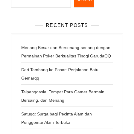
g
SEARCH
a
t
i
RECENT POSTS
o
n
Menang Besar dan Bersenang-senang dengan
Permainan Poker Berkualitas Tinggi GarudaQQ
Dari Tambang ke Pasar: Perjalanan Batu
Gemarqq
Taipanqqasia: Tempat Para Gamer Bermain,
Bersaing, dan Menang
Satuqq: Surga bagi Pecinta Alam dan
Penggemar Alam Terbuka