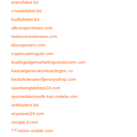
everufabet.biz
crowdufabet.biz
buildufabet.biz
alltransportnews.com
fashiontrandsnews.com
bbcreporters.com
cryptocasinoguid.com
leadingedgemarketingsolutionsmi.com
kastratigeneralcontractinginc.co
bestwholesalenfljerseysshop.com
openlivinglabdays14.com
ayurvedakonsultti-kari-nokela.com
antitraders.biz
aryanews24.com
xscape-it.com
777azino-mobile.com