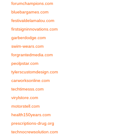
forumchampions.com
bluebargames.com
festivaldelamalou.com
firstsigninnovations.com
garberdodge.com
swim-wears.com
forgrantedmedia.com
peolpstar.com
tylerscustomdesign.com
carworksonline.com
techtimesss.com
virylstore.com
motorstell.com
health150years.com
prescriptions-drug.org
technocrewsolution.com