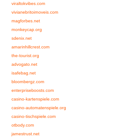
viraltokvibes.com
vivianebritoimoveis.com
magforbes.net
monkeycap.org
sdenix.net
amarinhillcrest.com
the-tourist.org
advogato.net
isafebag.net
bloombergz.com
enterpriseboosts.com
casino-kartenspiele.com
casino-automatenspiele.org
casino-tischspiele.com
otbody.com
jamestrust.net