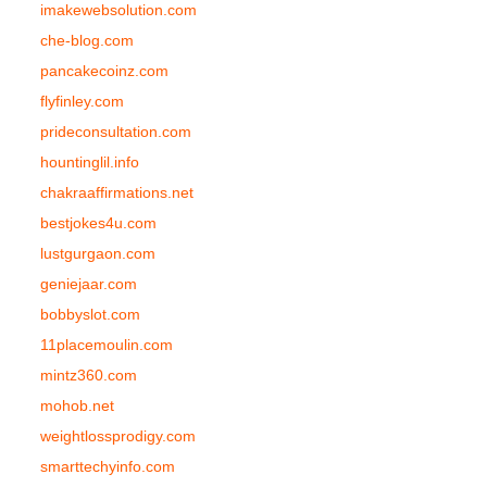
imakewebsolution.com
che-blog.com
pancakecoinz.com
flyfinley.com
prideconsultation.com
hountinglil.info
chakraaffirmations.net
bestjokes4u.com
lustgurgaon.com
geniejaar.com
bobbyslot.com
11placemoulin.com
mintz360.com
mohob.net
weightlossprodigy.com
smarttechyinfo.com