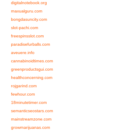
digitalnotebook.org
maxualguru.com
bongdasuncity.com
slot-pachi.com
freespinsslot.com
paradisefurballs.com
aveuere.info
cannabinoidtimes.com
greenproductsgui.com
healthconcerning.com
rojgarind.com
fewhour.com
18minutetimer.com
semanticseostars.com
mainstreamzone.com
growmarijuanas.com